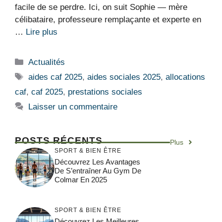
facile de se perdre. Ici, on suit Sophie — mère
célibataire, professeure remplaçante et experte en
…
Lire plus
Catégories
Actualités
Étiquettes
aides caf 2025
,
aides sociales 2025
,
allocations
caf
,
caf 2025
,
prestations sociales
Laisser un commentaire
POSTS RÉCENTS
Plus
SPORT & BIEN ÊTRE
Découvrez Les Avantages
De S’entraîner Au Gym De
Colmar En 2025
SPORT & BIEN ÊTRE
Découvrez Les Meilleures